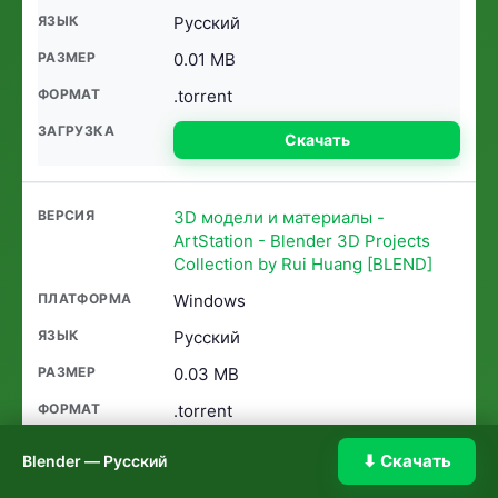
Русский
0.01 MB
.torrent
Скачать
3D модели и материалы -
ArtStation - Blender 3D Projects
Collection by Rui Huang [BLEND]
Windows
Русский
0.03 MB
.torrent
Скачать
⬇ Скачать
Blender — Русский