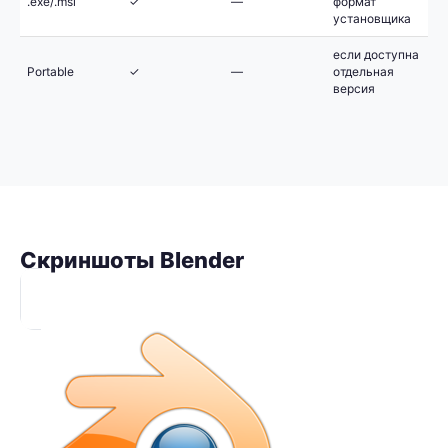
.exe/.msi
✓
—
формат
установщика
если доступна
Portable
✓
—
отдельная
версия
Скриншоты Blender