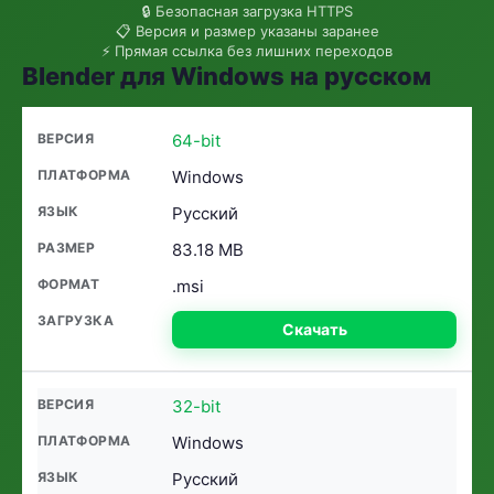
🔒 Безопасная загрузка HTTPS
📋 Версия и размер указаны заранее
⚡ Прямая ссылка без лишних переходов
Blender для Windows на русском
64-bit
Windows
Русский
83.18 MB
.msi
Скачать
32-bit
Windows
Русский